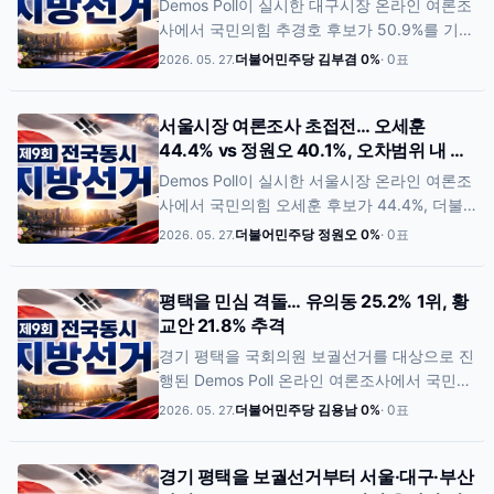
Demos Poll이 실시한 대구시장 온라인 여론조
가운데, 향후 이 표심의 이동 여부가 최대 변수
사에서 국민의힘 추경호 후보가 50.9%를 기록
로 떠오르고 있다. ‘지지 후보 없음·잘 모르겠
하며 과반 지지율로 선두에 오른 것으로 나타
더불어민주당 김부겸
0
%
·
0
표
2026. 05. 27.
다’ 응답 역시 13.0%로 나타나 부산 북갑 선거
났다. 더불어민주당 김부겸 후보는 43.5%를
가 막판까지 초박빙 흐름을 이어갈 가능성이
기록하며 뒤를 추격했다. 두 후보 간 격차는
제기된다.
서울시장 여론조사 초접전… 오세훈
7.4%p로 집계됐으며, 이번 조사 표본오차인
44.4% vs 정원오 40.1%, 오차범위 내 접
±6.7%p 범위 안에 포함돼 통계적으로는 여전
전
히 경합 구도로 분석된다. 다만 추경호 후보가
Demos Poll이 실시한 서울시장 온라인 여론조
과반 지지율을 확보하며 상대적으로 우세한 흐
사에서 국민의힘 오세훈 후보가 44.4%, 더불
름을 보이고 있다는 평가도 나온다. 이번 조사
어민주당 정원오 후보가 40.1%를 기록한 것으
더불어민주당 정원오
0
%
·
0
표
2026. 05. 27.
에서는 ‘지지 후보 없음·잘 모르겠다’ 응답이
로 나타났다. 두 후보 간 격차는 4.3%p로, 이번
5.6%에 그쳐 대구 지역 유권자들의 표심 결집
조사 표본오차인 ±7.2%p 범위 안에 포함돼 통
도가 높게 나타난 것으로 분석됐다.
평택을 민심 격돌… 유의동 25.2% 1위, 황
계적으로는 우열을 가리기 어려운 초박빙 접전
교안 21.8% 추격
상태로 분석된다. 이메일 인증을 완료한 유효
투표자 187명을 기준으로 집계된 이번 조사에
경기 평택을 국회의원 보궐선거를 대상으로 진
서는 ‘지지 후보 없음·잘 모르겠다’ 응답이
행된 Demos Poll 온라인 여론조사에서 국민의
11.8%를 기록해 향후 부동층 이동이 최종 판세
힘 유의동 후보가 25.2%로 1위를 기록했다. 그
더불어민주당 김용남
0
%
·
0
표
2026. 05. 27.
를 좌우할 핵심 변수로 거론되고 있다.
러나 자유와혁신 황교안 후보가 21.8%로 오차
범위 내 추격에 나서면서 초박빙 양상이 형성
경기 평택을 보궐선거부터 서울·대구·부산
된 것으로 나타났다. 이어 조국혁신당 조국 후