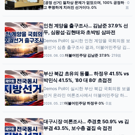
나타났다. 이번 조사에는 총 898명이 참여했
[공정 선거] 절차상 문제가 없었으며, 100% 공정하
·
0
획이라고 밝혔다.
고 투명하게 치러진 선거이다.
0
%
표
으며, 95% 신뢰수준 기준 표본오차는
±3.27%p로 집계됐다. 반면 ‘공정 선거’ 응답은
0.1%(1명), ‘단순 부실’ 응답은 0.4%(4명)에 그
인천 계양을 출구조사… 김남준 37.9% 선
쳤다. 이번 조사는 선거 종료 이후 유권자들이
두, 심왕섭·김현태와 초박빙 삼파전
이번 지방선거 및 보궐선거 과정에 대해 어떠
Demos Poll이 실시한 인천 계양을 국회의원 보
한 평가를 내리고 있는지 확인하기 위해 진행
궐선거 심층 출구조사 결과, 더불어민주당 김
됐다.
남준 후보가 37.9%(83명)로 1위를 기록한 것
더불어민주당 김남준
37.9
%
·
219
표
2026. 06. 03.
으로 나타났다. 국민의힘 심왕섭 후보는 31.1%
(68명), 무소속 김현태 후보는 29.6%(65명)를
부산 북갑 초유의 동률… 하정우 41.5% vs
기록하며 뒤를 이었다. 세 후보 모두 표본오차
박민식 41.5%, ‘80 대 80’ 초접전
(±6.6%p) 범위 안에 위치해 통계적으로는 초
박빙 접전 양상으로 분석된다. 이번 조사는 현
Demos Poll이 실시한 부산 북갑 국회의원 보궐
장 출구조사와 온라인 인증 투표를 결합한 방
선거 온라인 여론조사에서 더불어민주당 하정
식으로 진행됐으며, 모집단 400명 가운데 219
우 후보와 국민의힘 박민식 후보가 각각 41.5%
더불어민주당 하정우
0
%
·
0
표
2026. 05. 27.
명이 최종 응답해 54.8%의 높은 응답률을 기
(80명)를 기록하며 완벽한 동률을 나타낸 것으
록했다.
로 조사됐다. 이번 조사는 이메일 인증을 완료
대구시장 여론조사… 추경호 50.9% vs 김
한 유효 참여자 193명을 기준으로 집계됐으며,
부겸 43.5%, 보수층 결집 속 접전
표본오차는 ±7.1%p(95% 신뢰수준)로 분석됐
다. 특히 무소속 한동훈 후보가 4.1%를 기록한