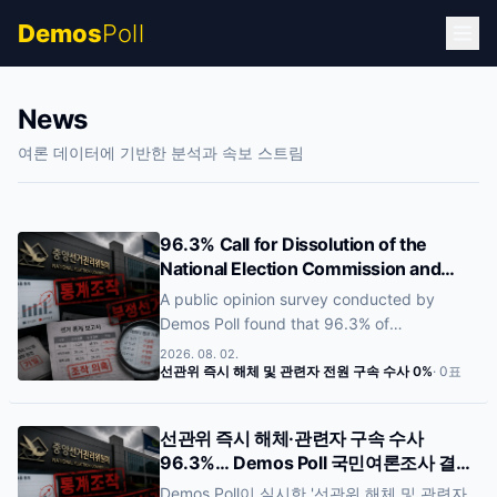
Demos
Poll
News
여론 데이터에 기반한 분석과 속보 스트림
96.3% Call for Dissolution of the
National Election Commission and
Criminal Investigation, Demos Poll
A public opinion survey conducted by
Finds
Demos Poll found that 96.3% of
respondents favored the immediate
2026. 08. 02.
dissolution of the National Election
선관위 즉시 해체 및 관련자 전원 구속 수사
0
%
·
0
표
Commission (NEC) and the criminal
investigation of all individuals deemed
선관위 즉시 해체·관련자 구속 수사
responsible. The survey, which ran from
96.3%… Demos Poll 국민여론조사 결과
July 27 through August 2, drew responses
공개
Demos Poll이 실시한 '선관위 해체 및 관련자
from 243 participants. Another 3.7%