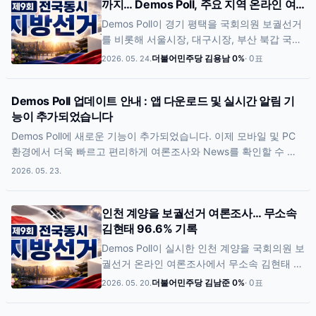
까지… Demos Poll, 주요 지역 온라인 여
보(20.7%)와 더불어민주당 김용남 후보
론조사 시작
(19.9%)도 비슷한 지지율을 기록하며 상위 4
Demos Poll이 경기 평택을 국회의원 보궐선거
명의 후보가 모두 표본오차 범위(±6.0%p) 안
를 비롯해 서울시장, 대구시장, 부산 북갑 국회
에 포함됐다. 약 1만2천 명이 방문한 이번 Poll
의원 보궐선거 등 주요 지역 대상 온라인 시민
더불어민주당 김용남
0
%
·
0
표
2026. 05. 24.
은 이메일 인증을 완료한 266명의 실제 참여자
참여형 여론조사를 시작했다. 이번 Poll은 선거
를 기준으로 집계됐다.
전 지역 민심 흐름과 온라인 참여층 반응을 독
Demos Poll 업데이트 안내 : 앱 다운로드 및 실시간 알림 기
립적으로 확인하기 위한 목적으로 진행된다.
능이 추가되었습니다
실시간 데이터 집계 및 댓글 기반 여론 분석 기
능도 함께 운영되며, 조사 결과는 선거 종료 이
Demos Poll에 새로운 기능이 추가되었습니다. 이제 모바일 및 PC
후 공식 발표 자료와 비교 분석 자료로 활용될
환경에서 더욱 빠르고 편리하게 여론조사와 News를 확인할 수 있
예정이다. 플랫폼 측은 정치 성향과 관계없이
습니다.
2026. 05. 23.
다양한 시민 참여 데이터를 통해 실제 온라인
민심 흐름을 확인하는 것이 핵심 목적이라고
설명했다.
인천 계양을 보궐선거 여론조사… 무소속
김현태 96.6% 기록
Demos Poll이 실시한 인천 계양을 국회의원 보
궐선거 온라인 여론조사에서 무소속 김현태 후
보가 96.6%의 높은 지지율을 기록한 것으로
더불어민주당 김남준
0
%
·
0
표
2026. 05. 20.
나타났다. 이번 조사는 이메일 인증을 완료한
실제 참여자 59명을 기준으로 집계됐으며,