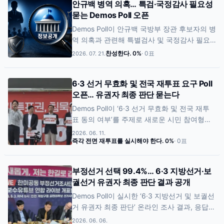
안규백 병역 의혹… 특검·국정감사 필요성
정보가 더 필요하다는 응답은 4.2%(8명)로 집
묻는 Demos Poll 오픈
계됐다. 잘 모르겠다는 응답은 없었다. 이번 조
사는 안규백 후보자의 병역 의혹과 관련한 시
Demos Poll이 안규백 국방부 장관 후보자의 병
민들의 인식을 확인하기 위해 진행됐다.
역 의혹과 관련해 특별검사 및 국정감사 필요
성에 대한 시민 의견을 확인하는 새로운 온라
찬성한다.
0
%
·
0
표
2026. 07. 21.
인 Poll을 시작했다. 이번 조사는 병역 의혹을
둘러싼 사회적 논란에 대해 국민들이 어떤 판
6·3 선거 무효화 및 전국 재투표 요구 Poll
단을 내리고 있는지를 확인하기 위해 마련됐
오픈… 유권자 최종 판단 묻는다
다. 참여자는 특검과 국정감사가 모두 필요하
다, 국정감사만 필요하다, 특검만 필요하다, 추
Demos Poll이 ‘6·3 선거 무효화 및 전국 재투
가 조사가 필요하지 않다, 기타·잘 모르겠음 등
표 동의 여부’를 주제로 새로운 시민 참여형
제시된 선택지 가운데 하나를 선택할 수 있다.
Poll을 시작했다. 이번 Poll은 6·3 지방선거 및
2026. 06. 11.
Demos Poll은 시민 참여형 온라인 Poll을 통해
보궐선거 이후 제기되고 있는 선거 공정성 논
즉각 전면 재투표를 실시해야 한다.
0
%
·
0
표
다양한 사회 현안에 대한 여론 흐름을 지속적
란과 재투표 요구에 대한 유권자들의 의견을
으로 공개할 계획이다.
확인하기 위해 마련됐다. 참여자는 즉각 전면
부정선거 선택 99.4%… 6·3 지방선거·보
재투표, 일부 지역 재투표, 진상조사 우선, 재투
궐선거 유권자 최종 판단 결과 공개
표 반대, 기타·잘 모르겠음 등 5개 선택지 가운
Demos Poll이 실시한 ‘6·3 지방선거 및 보궐선
데 하나를 선택할 수 있다. Demos Poll은 이번
거 유권자 최종 판단’ 온라인 조사 결과, 응답자
조사를 통해 선거 결과에 대한 유권자 인식과
의 99.4%가 ‘부정 선거’ 항목을 선택한 것으로
향후 대응 방향에 대한 여론 흐름을 분석할 계
2026. 06. 06.