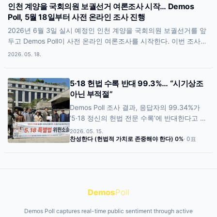
인천 계양을 국회의원 보궐선거 여론조사 시작… Demos
95% 신뢰수준 기준 최대 허용 표본오차는
Poll, 5월 18일부터 사전 온라인 조사 진행
±12.8%p로 분석됐다. 플랫폼 방문자 약 1만 명
규모를 기반으로 진행된 이번 조사는 선거 전
2026년 6월 3일 실시 예정인 인천 계양을 국회의원 보궐선거를 앞
온라인 민심 흐름과 적극 참여층 반응을 확인
두고 Demos Poll이 사전 온라인 여론조사를 시작한다. 이번 조사는
하기 위한 목적으로 실시됐다. 조사 결과는 향
5월 18일부터 5월 21일까지(서울 시간) 진행되며, 인천 계양을 지
2026. 05. 18.
후 공식 선거 결과 및 지역 여론 흐름과 비교 분
역의 실제 민심과 선거 흐름을 독립적으로 확인하기 위한 목적으로
석 자료로 활용될 예정이다.
기획됐다. 조사 대상 후보는 더불어민주당 김남준 후보, 국민의힘
5·18 헌법 수록 반대 99.3%… “시기상조
심왕섭 후보, 무소속 김현태 후보 등이며, 기타 후보·지지 후보 없음·
아닌 부적절”
무응답 항목도 포함된다. Demos Poll은 조사 종료 후 결과 데이터를
선거 이후 공식 발표 자료와 비교 분석 자료로 활용할 예정이라고
Demos Poll 조사 결과, 응답자의 99.34%가
밝혔다.
‘5·18 정신의 헌법 전문 수록’에 반대한다고 답
했다. 유공자 명단 공개 및 제도 재검토 요구도
2026. 05. 15.
98%를 넘으며 현행 운영 방식에 대한 강한 불
찬성한다 (헌법적 가치로 존중해야 한다)
0
%
·
0
표
신이 확인됐다. 이번 조사는 총 608명이 참여
했으며, 온라인 직접 참여를 통해 나타난 민심
흐름을 보여주는 결과로 평가된다.
Demos
Poll
Demos Poll captures real-time public sentiment through active