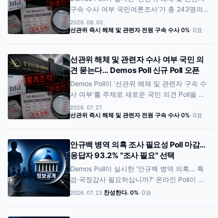
구속 수사 여부 국민여론조사'가 총 243명의
supported the resignation of senior officials
참여로 마감됐다. 조사 결과 응답자의 96.3%
and the implementation of an external
2026. 08. 02.
(234명)가 '선관위 즉시 해체 및 관련자 전원
선관위 즉시 해체 및 관련자 전원 구속 수사
0
%
·
0
표
audit, while no respondents selected the
구속 수사'를 선택한 것으로 집계됐다. 이어 '최
remaining options. The poll was designed to
고 책임자 사퇴 및 외부 감사'는 3.7%(9명)를
assess public perceptions regarding
선관위 해체 및 관련자 수사 여부 국민 의
기록했으며, '실무자 처벌 및 경고'와 '문제 없
accountability and institutional trust in the
견 묻는다… Demos Poll 신규 Poll 오픈
음·기타'는 각각 0.0%로 나타났다. 이번 조사는
administration of elections.
Demos Poll이 ‘선관위 해체 및 관련자 구속 수
선거 관리 기관의 운영과 책임 문제에 대한 국
사 여부’를 주제로 새로운 국민 의견 Poll을 시
민 인식을 확인하기 위해 진행됐다.
작했다. 이번 조사는 선거 관리 기관에 대한 국
2026. 07. 27.
민 인식과 향후 책임 규명 방향에 대한 시민들
선관위 즉시 해체 및 관련자 전원 구속 수사
0
%
·
0
표
의 의견을 확인하기 위해 마련됐다. 참여자는
선관위 즉시 해체 및 관련자 전원 구속 수사, 최
안규백 병역 의혹 조사 필요성 Poll 마감…
고 책임자 사퇴 및 외부 감사, 실무자 처벌 및
응답자 93.2% "조사 필요" 선택
경고, 문제 없음·기타 등 4개 선택지 가운데 하
Demos Poll이 실시한 '안규백 병역 의혹… 특
나를 선택할 수 있다. Demos Poll은 이메일 인
검·국정감사 필요하십니까?' 온라인 Poll이 총
증 기반 1인 1표 방식과 Bot 방지 시스템을 적
190명의 참여로 마감됐다. 조사 결과 응답자의
용해 시민 참여형 여론 데이터를 수집할 예정
찬성한다.
0
%
·
0
표
2026. 07. 23.
93.2%(177명)가 병역 의혹에 대한 조사가 필
이다.
요하다고 답했으며, 반대는 2.6%(5명), 판단할