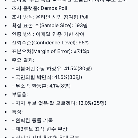
조사 플랫폼: Demos Poll
조사 방식: 온라인 시민 참여형 Poll
확정 표본 수(Sample Size): 193명
인증 방식: 이메일 인증 기반 참여
신뢰수준(Confidence Level): 95%
표본오차(Margin of Error): ±7.1%p
주요 결과:
- 더불어민주당 하정우: 41.5%(80명)
- 국민의힘 박민식: 41.5%(80명)
- 무소속 한동훈: 4.1%(8명)
부동층:
- 지지 후보 없음·잘 모르겠다: 13.0%(25명)
특징:
- 완벽한 동률 기록
- 제3후보 표심 변수 부상
- 실시간 시민 참여형 Poll 구조