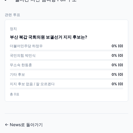
관련 투표
정치
부산 북갑 국회의원 보궐선거 지지 후보는?
더불어민주당 하정우
0
% (
0
)
국민의힘 박민식
0
% (
0
)
무소속 한동훈
0
% (
0
)
기타 후보
0
% (
0
)
지지 후보 없음 / 잘 모르겠다
0
% (
0
)
총
0
표
← News로 돌아가기