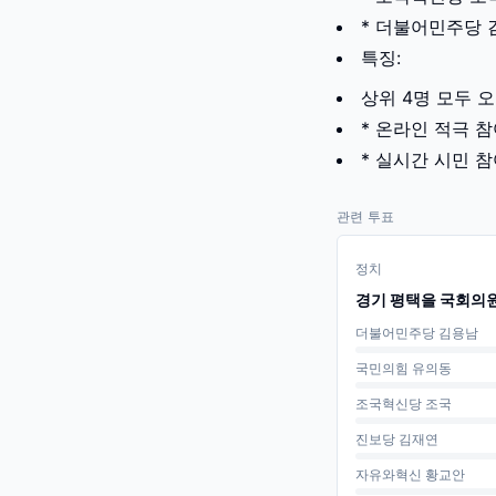
* 더불어민주당 김
특징:
상위 4명 모두 
* 온라인 적극 
* 실시간 시민 참여
관련 투표
정치
경기 평택을 국회의원
더불어민주당 김용남
국민의힘 유의동
조국혁신당 조국
진보당 김재연
자유와혁신 황교안