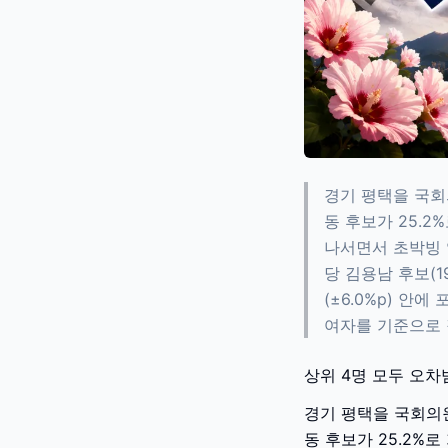
경기 평택을 국회
동 후보가 25.2
나서면서 초박빙 
당 김용남 후보(
(±6.0%p) 안
여자를 기준으로 
상위 4명 모두 오차
경기 평택을 국회의원
동 후보가 25.2%