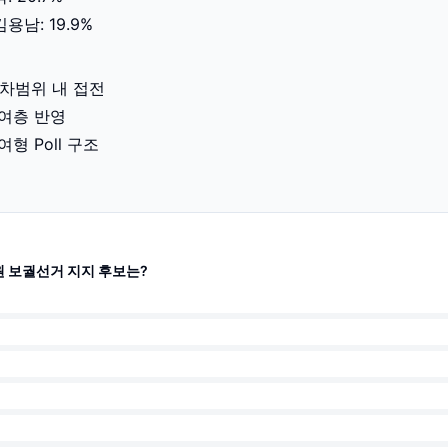
용남: 19.9%
오차범위 내 접전
참여층 반영
형 Poll 구조
 보궐선거 지지 후보는?