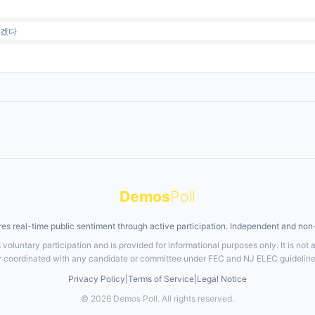
르겠다
Demos
Poll
es real-time public sentiment through active participation. Independent and non-
s voluntary participation and is provided for informational purposes only. It is not a
r coordinated with any candidate or committee under FEC and NJ ELEC guideline
Privacy Policy
|
Terms of Service
|
Legal Notice
© 2026 Demos Poll. All rights reserved.