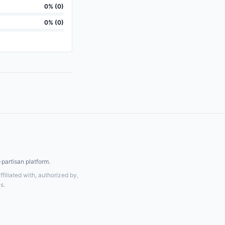
0
% (
0
)
0
% (
0
)
partisan platform.
ffiliated with, authorized by,
s.