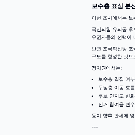
보수층 표심 분산
이번 조사에서는 보수
국민의힘 유의동 후
유권자들의 선택이 
반면 조국혁신당 조
구도를 형성한 것으
정치권에서는:
보수층 결집 여부
무당층 이동 흐름
후보 인지도 변화
선거 참여율 변수
등이 향후 판세에 영
---