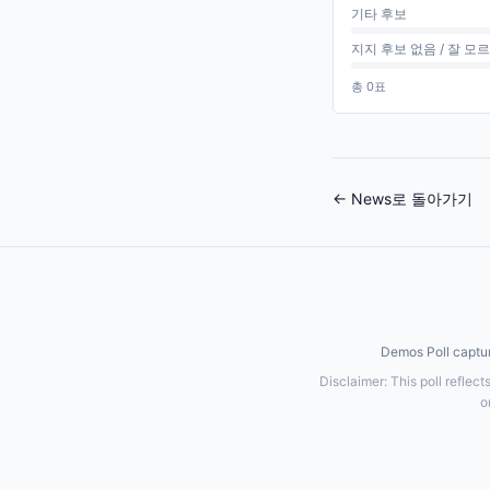
기타 후보
지지 후보 없음 / 잘 모
총
0
표
← News로 돌아가기
Demos Poll captur
Disclaimer: This poll reflect
o