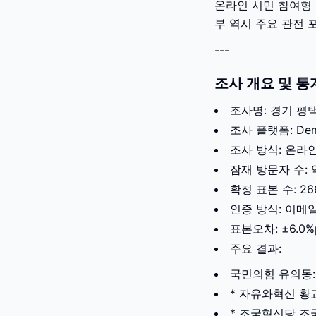
온라인 시민 참여형 
부 역시 주요 관전 
---
조사 개요 및 통
조사명: 경기 평
조사 플랫폼: Demo
조사 방식: 온라인
잠재 방문자 수: 약
확정 표본 수: 2
인증 방식: 이메
표본오차: ±6.0%
주요 결과:
국민의힘 유의동: 
* 자유와혁신 황교안
* 조국혁신당 조국: